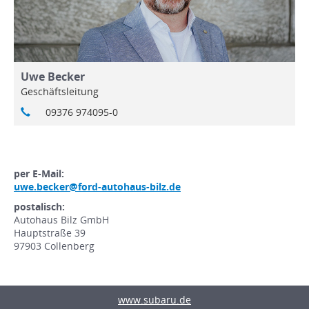
Uwe Becker
Geschäftsleitung
09376 974095-0
per E-Mail:
uwe.becker@ford-autohaus-bilz.de
postalisch:
Autohaus Bilz GmbH
Hauptstraße 39
97903 Collenberg
www.subaru.de