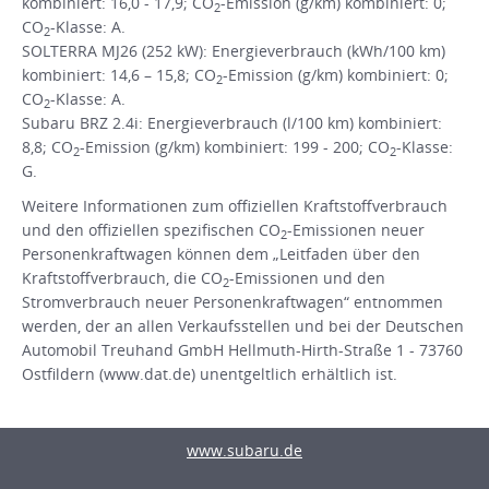
kombiniert: 16,0 - 17,9; CO
-Emission (g/km) kombiniert: 0;
2
CO
-Klasse: A.
2
SOLTERRA MJ26 (252 kW): Energieverbrauch (kWh/100 km)
kombiniert: 14,6 – 15,8; CO
-Emission (g/km) kombiniert: 0;
2
CO
-Klasse: A.
2
Subaru BRZ 2.4i: Energieverbrauch (l/100 km) kombiniert:
8,8; CO
-Emission (g/km) kombiniert: 199 - 200; CO
-Klasse:
2
2
G.
Weitere Informationen zum offiziellen Kraftstoffverbrauch
und den offiziellen spezifischen CO
-Emissionen neuer
2
Personenkraftwagen können dem „Leitfaden über den
Kraftstoffverbrauch, die CO
-Emissionen und den
2
Stromverbrauch neuer Personenkraftwagen“ entnommen
werden, der an allen Verkaufsstellen und bei der Deutschen
Automobil Treuhand GmbH Hellmuth-Hirth-Straße 1 - 73760
Ostfildern (www.dat.de) unentgeltlich erhältlich ist.
www.subaru.de