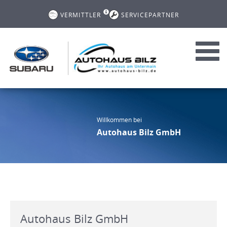
VERMITTLER
SERVICEPARTNER
Toggl
navig
Willkommen bei
Autohaus Bilz GmbH
Autohaus Bilz GmbH