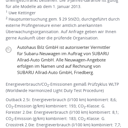
uneingeschränkt bestehen. Die 5-Jahres-Garantie ist gültig
für alle Modelle ab dem 1. Januar 2013.
1
Uwe Kettinger
2
Hauptuntersuchung gem. § 29 StVZO, durchgeführt durch
externe Prüfingenieure einer amtlich anerkannten
Überwachungsorganisation. Auf Anfrage geben wir Ihnen
gerne Auskunft über die prüfende Organisation.
Autohaus Bilz GmbH ist autorisierter Vermittler
für Subaru-Neuwagen im Auftrag von SUBARU
Allrad-Auto GmbH. Alle Neuwagen-Angebote
erfolgen im Namen und auf Rechnung von
SUBARU Allrad-Auto GmbH, Friedberg.
Energieverbrauch/CO
-Emissionen gemäß Prüfzyklus WLTP
2
(Worldwide Harmonized Light Duty Test Procedure)
Outback 2.5i: Energieverbrauch (l/100 km) kombiniert: 8,6;
CO
-Emission (g/km) kombiniert: 193; CO
-Klasse: G.
2
2
Forester 2.0ie: Energieverbrauch (l/100 km) kombiniert: 8,1;
CO
-Emission (g/km) kombiniert: 183; CO
-Klasse: G.
2
2
Crosstrek 2.0ie: Energieverbrauch (l/100 km) kombiniert: 7,7;